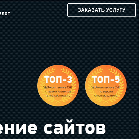
ЗАКАЗАТЬ УСЛУГУ
БЛОГ
ТОП-3
ТОП-5
SEO-компания в СНГ
SEO-компания в СНГ
глазами клиентов
по версии
rating.seonews.ru
cmsmagazine.ru
ние сайтов