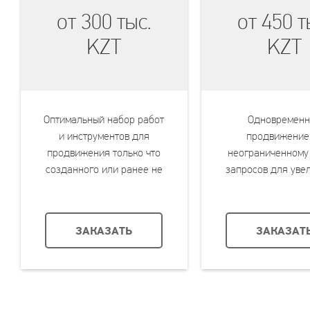
от 300 тыс.
от 450 т
KZT
KZT
Оптимальный набор работ
Одновременн
и инструментов для
продвижение
продвижения только что
неограниченному
созданного или ранее не
запросов для уве
продвигавшегося сайта
количества це
посетителей с
ЗАКАЗАТЬ
ЗАКАЗАТ