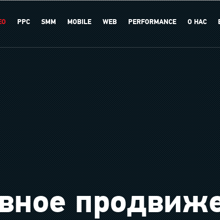
EO
PPC
SMM
MOBILE
WEB
PERFORMANCE
О НАС
ивное продвиже