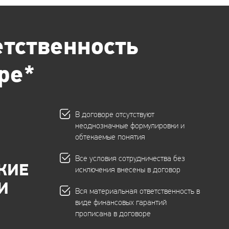
тственность
ре*
В договоре отсутствуют
неоднозначные формулировки и
обтекаемые понятия
Все условия сотрудничества без
КИЕ
исключения внесены в договор
И
Вся материальная ответственность в
виде финансовых гарантий
прописана в договоре