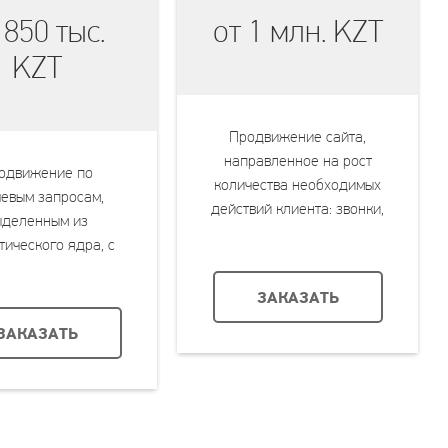
 850 тыс.
от 1 млн. KZT
KZT
Продвижение сайта,
направленное на рост
одвижение по
количества необходимых
евым запросам,
действий клиента: звонки,
ыделенным из
заявки и прочее
тического ядра, с
 вывода их в ТОП
сковой выдачи
ЗАКАЗАТЬ
ЗАКАЗАТЬ