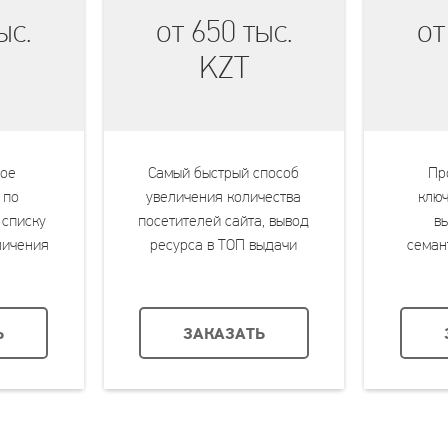
ыс.
от 650 тыс.
от
KZT
ое
Самый быстрый способ
Пр
 по
увеличения количества
ключ
 списку
посетителей сайта, вывод
в
личения
ресурса в ТОП выдачи
семан
левых
"Яндекса" и Google
целью
айта
пои
Ь
ЗАКАЗАТЬ