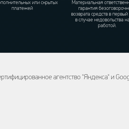
ополнительных или скрытых
Материальная ответственн
платежей
гарантия безоговорочн
возврата средств в первый
в случае недовольства 
работой.
ертифицированное агентство "Яндекса" и Goog