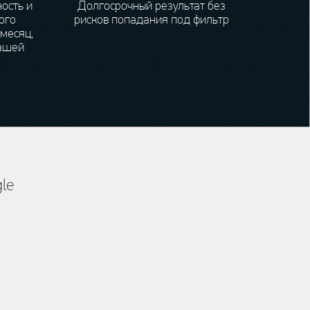
ость и
Долгосрочный результат без
ого
рисков попадания под фильтр
 месяц,
нашей
le