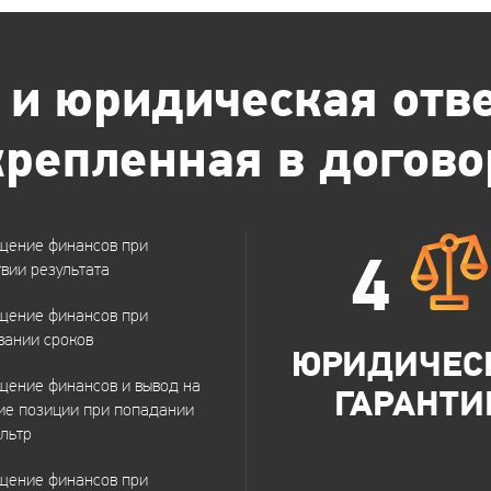
 и юридическая отве
крепленная в догово
щение финансов при
4
твии результата
щение финансов при
вании сроков
ЮРИДИЧЕС
ение финансов и вывод на
ГАРАНТИ
ие позиции при попадании
льтр
щение финансов при