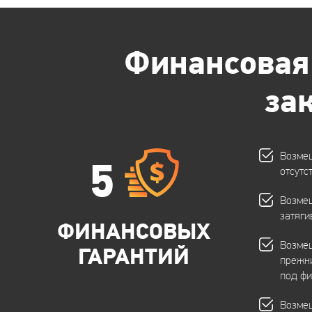
Финансовая
за
Возме
5
отсутс
Возме
затяги
ФИНАНСОВЫХ
Возмещ
ГАРАНТИЙ
прежн
под фи
Возме