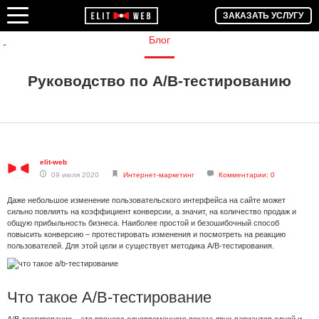
ЗАКАЗАТЬ УСЛУГУ
Блог
Руководство по A/B-тестированию
elit-web
09 июля 2020
Интернет-маркетинг
Комментарии: 0
Даже небольшое изменение пользовательского интерфейса на сайте может
сильно повлиять на коэффициент конверсии, а значит, на количество продаж и
общую прибыльность бизнеса. Наиболее простой и безошибочный способ
повысить конверсию – протестировать изменения и посмотреть на реакцию
пользователей. Для этой цели и существует методика A/B-тестирования.
Что такое A/B-тестирование
A/B-тестирование – это процесс одновременного показа двух вариантов одной и