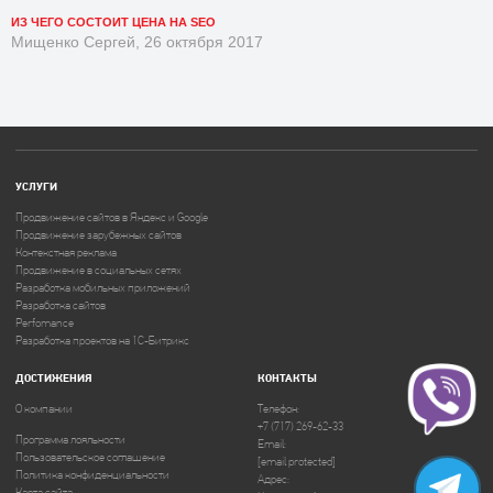
ИЗ ЧЕГО СОСТОИТ ЦЕНА НА SEO
Мищенко Сергей, 26 октября 2017
УСЛУГИ
Продвижение сайтов в Яндекс и Google
Продвижение зарубежных сайтов
Контекстная реклама
Продвижение в социальных сетях
Разработка мобильных приложений
Разработка сайтов
Perfomance
Разработка проектов на 1C-Битрикс
ДОСТИЖЕНИЯ
КОНТАКТЫ
О компании
Телефон:
+7 (717) 269-62-33
Программа лояльности
Email:
Пользовательское соглашение
[email protected]
Политика конфиденциальности
Адрес:
Карта сайта