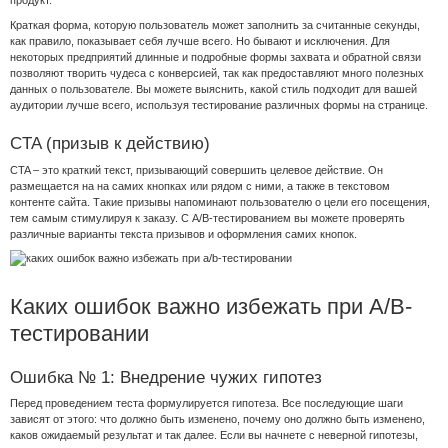
продукт.
Краткая форма, которую пользователь может заполнить за считанные секунды,
как правило, показывает себя лучше всего. Но бывают и исключения. Для
некоторых предприятий длинные и подробные формы захвата и обратной связи
позволяют творить чудеса с конверсией, так как предоставляют много полезных
данных о пользователе. Вы можете выяснить, какой стиль подходит для вашей
аудитории лучше всего, используя тестирование различных формы на странице.
CTA (призыв к действию)
CTA – это краткий текст, призывающий совершить целевое действие. Он
размещается на на самих кнопках или рядом с ними, а также в текстовом
контенте сайта. Такие призывы напоминают пользователю о цели его посещения,
тем самым стимулируя к заказу. С A/B-тестированием вы можете проверять
различные варианты текста призывов и оформления самих кнопок.
Каких ошибок важно избежать при A/B-
тестировании
Ошибка № 1: Внедрение чужих гипотез
Перед проведением теста формулируется гипотеза. Все последующие шаги
зависят от этого: что должно быть изменено, почему оно должно быть изменено,
каков ожидаемый результат и так далее. Если вы начнете с неверной гипотезы,