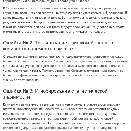
вероятность успешного прохождения теста уменьшается.
В Сети можно встретить немало полезных кейсов, где приведены примеры
хорошо показавших себя гипотез. Но это результат чужих испытаний, основанный
на их трафике, их гипотезе и их целях. Вот почему вы не должны внедрять чужие
результаты тестов. Нет двух одинаковых сайтов – то, что сработало для них,
может не сработать для вас. Их трафик будет отличаться; их целевая аудитория
может отличаться; их метод оптимизации мог отличаться от вашего.
Ошибка № 2: Тестирование слишком большого
количества элементов вместе
Отраслевые эксперты предостерегают от одновременного проведения слишком
большого количества испытаний. Совместное тестирование множества элементов
веб-сайта затрудняет определение того, какой вариант больше всего повлиял на
успех или неудачу теста. Помимо этого, чем больше элементов проверено, тем
больше трафика должно быть на странице, чтобы обеспечить статистически
значимое тестирование.
Ошибка № 3: Игнорирование статистической
значимости
Если интуитивные чувства или личные мнения лежат в основе формулировки
гипотезы или определения цели теста А/Б, скорее всего, он потерпит неудачу.
Независимо от того, подтверждаются ваши гипотезы или нет, вы не должны
преждевременно завершать тестирование, чтобы результат достиг своей
статистической значимости. По этой причине результаты теста, неважно хорошие
или плохие, дадут вам ценную информацию и помогут лучше спланировать