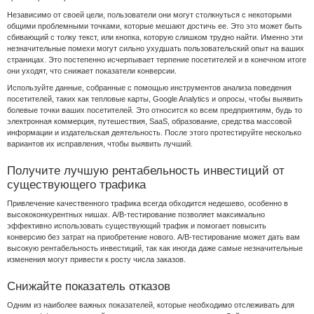
Независимо от своей цели, пользователи они могут столкнуться с некоторыми
общими проблемными точками, которые мешают достичь ее. Это это может быть
сбивающий с толку текст, или кнопка, которую слишком трудно найти. Именно эти
незначительные помехи могут сильно ухудшать пользовательский опыт на ваших
страницах. Это постепенно исчерпывает терпение посетителей и в конечном итоге
они уходят, что снижает показатели конверсии.
Используйте данные, собранные с помощью инструментов анализа поведения
посетителей, таких как тепловые карты, Google Analytics и опросы, чтобы выявить
болевые точки ваших посетителей. Это относится ко всем предприятиям, будь то
электронная коммерция, путешествия, SaaS, образование, средства массовой
информации и издательская деятельность. После этого протестируйте несколько
вариантов их исправления, чтобы выявить лучший.
Получите лучшую рентабельность инвестиций от
существующего трафика
Привлечение качественного трафика всегда обходится недешево, особенно в
высококонкурентных нишах. A/B-тестирование позволяет максимально
эффективно использовать существующий трафик и помогает повысить
конверсию без затрат на приобретение нового. A/B-тестирование может дать вам
высокую рентабельность инвестиций, так как иногда даже самые незначительные
изменения могут привести к росту числа заказов.
Снижайте показатель отказов
Одним из наиболее важных показателей, которые необходимо отслеживать для