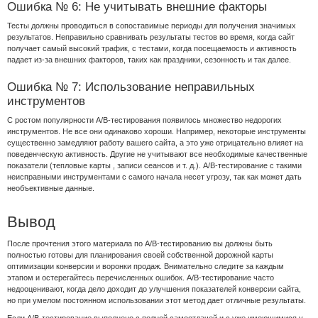
Ошибка № 6: Не учитывать внешние факторы
Тесты должны проводиться в сопоставимые периоды для получения значимых
результатов. Неправильно сравнивать результаты тестов во время, когда сайт
получает самый высокий трафик, с тестами, когда посещаемость и активность
падает из-за внешних факторов, таких как праздники, сезонность и так далее.
Ошибка № 7: Использование неправильных
инструментов
С ростом популярности A/B-тестирования появилось множество недорогих
инструментов. Не все они одинаково хороши. Например, некоторые инструменты
существенно замедляют работу вашего сайта, а это уже отрицательно влияет на
поведенческую активность. Другие не учитывают все необходимые качественные
показатели (тепловые карты , записи сеансов и т. д.). A/B-тестирование с такими
неисправными инструментами с самого начала несет угрозу, так как может дать
необъективные данные.
Вывод
После прочтения этого материала по A/B-тестированию вы должны быть
полностью готовы для планирования своей собственной дорожной карты
оптимизации конверсии и воронки продаж. Внимательно следите за каждым
этапом и остерегайтесь перечисленных ошибок. A/B-тестирование часто
недооценивают, когда дело доходит до улучшения показателей конверсии сайта,
но при умелом постоянном использовании этот метод дает отличные результаты.
Если A/B-тестирование выполнено с полной самоотдачей и с уже имеющимися у