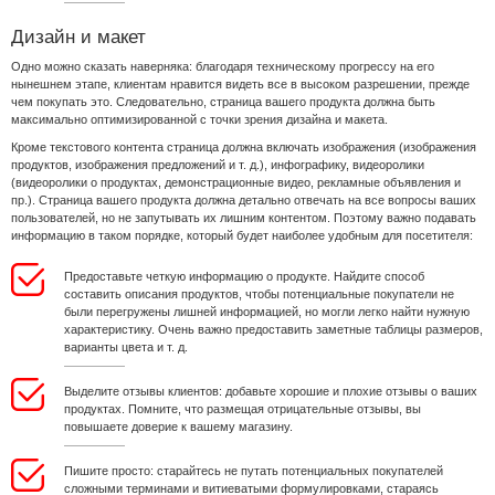
Дизайн и макет
Одно можно сказать наверняка: благодаря техническому прогрессу на его
нынешнем этапе, клиентам нравится видеть все в высоком разрешении, прежде
чем покупать это. Следовательно, страница вашего продукта должна быть
максимально оптимизированной с точки зрения дизайна и макета.
Кроме текстового контента страница должна включать изображения (изображения
продуктов, изображения предложений и т. д.), инфографику, видеоролики
(видеоролики о продуктах, демонстрационные видео, рекламные объявления и
пр.). Страница вашего продукта должна детально отвечать на все вопросы ваших
пользователей, но не запутывать их лишним контентом. Поэтому важно подавать
информацию в таком порядке, который будет наиболее удобным для посетителя:
Предоставьте четкую информацию о продукте. Найдите способ
составить описания продуктов, чтобы потенциальные покупатели не
были перегружены лишней информацией, но могли легко найти нужную
характеристику. Очень важно предоставить заметные таблицы размеров,
варианты цвета и т. д.
Выделите отзывы клиентов: добавьте хорошие и плохие отзывы о ваших
продуктах. Помните, что размещая отрицательные отзывы, вы
повышаете доверие к вашему магазину.
Пишите просто: старайтесь не путать потенциальных покупателей
сложными терминами и витиеватыми формулировками, стараясь