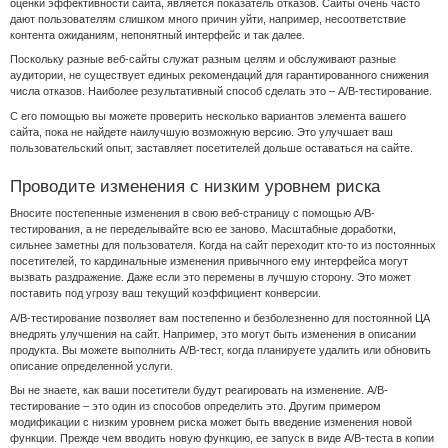
оценки эффективности сайта, является показатель отказов. Сайты очень часто
дают пользователям слишком много причин уйти, например, несоответствие
контента ожиданиям, непонятный интерфейс и так далее.
Поскольку разные веб-сайты служат разным целям и обслуживают разные
аудитории, не существует единых рекомендаций для гарантированного снижения
числа отказов. Наиболее результативный способ сделать это – A/B-тестирование.
С его помощью вы можете проверить несколько вариантов элемента вашего
сайта, пока не найдете наилучшую возможную версию. Это улучшает ваш
пользовательский опыт, заставляет посетителей дольше оставаться на сайте.
Проводите изменения с низким уровнем риска
Вносите постепенные изменения в свою веб-страницу с помощью A/B-
тестирования, а не переделывайте всю ее заново. Масштабные доработки,
сильнее заметны для пользователя. Когда на сайт переходит кто-то из постоянных
посетителей, то кардинальные изменения привычного ему интерфейса могут
вызвать раздражение. Даже если это перемены в лучшую сторону. Это может
поставить под угрозу ваш текущий коэффициент конверсии.
A/B-тестирование позволяет вам постепенно и безболезненно для постоянной ЦА
внедрять улучшения на сайт. Например, это могут быть изменения в описании
продукта. Вы можете выполнить A/B-тест, когда планируете удалить или обновить
описание определенной услуги.
Вы не знаете, как ваши посетители будут реагировать на изменение. A/B-
тестирование – это один из способов определить это. Другим примером
модификации с низким уровнем риска может быть введение изменения новой
функции. Прежде чем вводить новую функцию, ее запуск в виде A/B-теста в копии