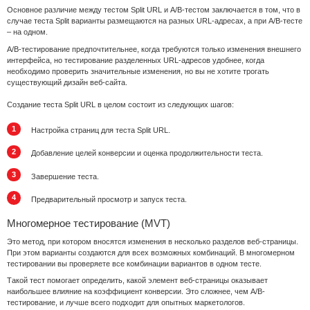
Основное различие между тестом Split URL и A/B-тестом заключается в том, что в
случае теста Split варианты размещаются на разных URL-адресах, а при A/B-тесте
– на одном.
A/B-тестирование предпочтительнее, когда требуются только изменения внешнего
интерфейса, но тестирование разделенных URL-адресов удобнее, когда
необходимо проверить значительные изменения, но вы не хотите трогать
существующий дизайн веб-сайта.
Создание теста Split URL в целом состоит из следующих шагов:
Настройка страниц для теста Split URL.
Добавление целей конверсии и оценка продолжительности теста.
Завершение теста.
Предварительный просмотр и запуск теста.
Многомерное тестирование (MVT)
Это метод, при котором вносятся изменения в несколько разделов веб-страницы.
При этом варианты создаются для всех возможных комбинаций. В многомерном
тестировании вы проверяете все комбинации вариантов в одном тесте.
Такой тест помогает определить, какой элемент веб-страницы оказывает
наибольшее влияние на коэффициент конверсии. Это сложнее, чем A/B-
тестирование, и лучше всего подходит для опытных маркетологов.