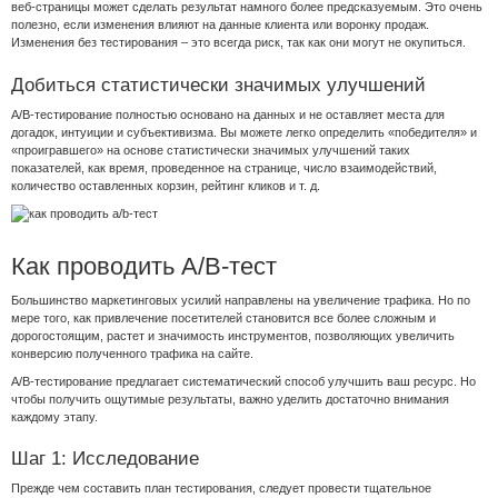
веб-страницы может сделать результат намного более предсказуемым. Это очень
полезно, если изменения влияют на данные клиента или воронку продаж.
Изменения без тестирования – это всегда риск, так как они могут не окупиться.
Добиться статистически значимых улучшений
A/B-тестирование полностью основано на данных и не оставляет места для
догадок, интуиции и субъективизма. Вы можете легко определить «победителя» и
«проигравшего» на основе статистически значимых улучшений таких
показателей, как время, проведенное на странице, число взаимодействий,
количество оставленных корзин, рейтинг кликов и т. д.
Как проводить A/B-тест
Большинство маркетинговых усилий направлены на увеличение трафика. Но по
мере того, как привлечение посетителей становится все более сложным и
дорогостоящим, растет и значимость инструментов, позволяющих увеличить
конверсию полученного трафика на сайте.
A/B-тестирование предлагает систематический способ улучшить ваш ресурс. Но
чтобы получить ощутимые результаты, важно уделить достаточно внимания
каждому этапу.
Шаг 1: Исследование
Прежде чем составить план тестирования, следует провести тщательное