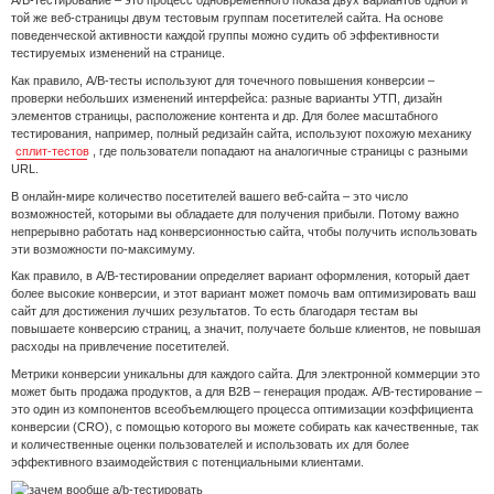
той же веб-страницы двум тестовым группам посетителей сайта. На основе
поведенческой активности каждой группы можно судить об эффективности
тестируемых изменений на странице.
Как правило, A/B-тесты используют для точечного повышения конверсии –
проверки небольших изменений интерфейса: разные варианты УТП, дизайн
элементов страницы, расположение контента и др. Для более масштабного
тестирования, например, полный редизайн сайта, используют похожую механику
сплит-тестов
, где пользователи попадают на аналогичные страницы с разными
URL.
В онлайн-мире количество посетителей вашего веб-сайта – это число
возможностей, которыми вы обладаете для получения прибыли. Потому важно
непрерывно работать над конверсионностью сайта, чтобы получить использовать
эти возможности по-максимуму.
Как правило, в A/B-тестировании определяет вариант оформления, который дает
более высокие конверсии, и этот вариант может помочь вам оптимизировать ваш
сайт для достижения лучших результатов. То есть благодаря тестам вы
повышаете конверсию страниц, а значит, получаете больше клиентов, не повышая
расходы на привлечение посетителей.
Метрики конверсии уникальны для каждого сайта. Для электронной коммерции это
может быть продажа продуктов, а для B2B – генерация продаж. A/B-тестирование –
это один из компонентов всеобъемлющего процесса оптимизации коэффициента
конверсии (CRO), с помощью которого вы можете собирать как качественные, так
и количественные оценки пользователей и использовать их для более
эффективного взаимодействия с потенциальными клиентами.