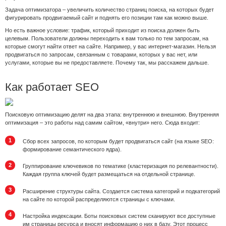
Задача оптимизатора – увеличить количество страниц поиска, на которых будет
фигурировать продвигаемый сайт и поднять его позиции там как можно выше.
Но есть важное условие: трафик, который приходит из поиска должен быть
целевым. Пользователи должны переходить к вам только по тем запросам, на
которые смогут найти ответ на сайте. Например, у вас интернет-магазин. Нельзя
продвигаться по запросам, связанным с товарами, которых у вас нет, или
услугами, которые вы не предоставляете. Почему так, мы расскажем дальше.
Как работает SEO
Поисковую оптимизацию делят на два этапа: внутреннюю и внешнюю. Внутренняя
оптимизация – это работы над самим сайтом, «внутри» него. Сюда входит:
Сбор всех запросов, по которым будет продвигаться сайт (на языке SEO:
формирование семантического ядра).
Группирование ключевиков по тематике (кластеризация по релевантности).
Каждая группа ключей будет размещаться на отдельной странице.
Расширение структуры сайта. Создается система категорий и подкатегорий
на сайте по которой распределяются страницы с ключами.
Настройка индексации. Боты поисковых систем сканируют все доступные
им страницы ресурса и вносят информацию о них в базу. Этот процесс