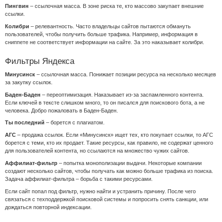
Пингвин
– ссылочная масса. В зоне риска те, кто массово закупает внешние
ссылки.
Колибри
– релевантность. Часто владельцы сайтов пытаются обмануть
пользователей, чтобы получить больше трафика. Например, информация в
сниппете не соответствует информации на сайте. За это наказывает колибри.
Фильтры Яндекса
Минусинск
– ссылочная масса. Понижает позиции ресурса на несколько месяцев
за закупку ссылок.
Баден-Баден
– переоптимизация. Наказывает из-за заспамленного контента.
Если ключей в тексте слишком много, то он писался для поискового бота, а не
человека. Добро пожаловать в Баден-Баден.
Ты последний
– борется с плагиатом.
АГС
– продажа ссылок. Если «Минусинск» ищет тех, кто покупает ссылки, то АГС
борется с теми, кто их продает. Такие ресурсы, как правило, не содержат ценного
для пользователей контента, но ссылаются на множество чужих сайтов.
Аффилиат-фильтр
– попытка монополизации выдачи. Некоторые компании
создают несколько сайтов, чтобы получать как можно больше трафика из поиска.
Задача аффилиат-фильтра – борьба с такими ресурсами.
Если сайт попал под фильтр, нужно найти и устранить причину. После чего
связаться с техподдержкой поисковой системы и попросить снять санкции, или
дождаться повторной индексации.