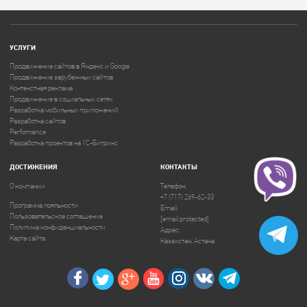
УСЛУГИ
Продвижение сайтов в Яндекс и Google
Продвижение зарубежных сайтов
Контекстная реклама
Продвижение в социальных сетях
Разработка мобильных приложений
Разработка сайтов
Perfomance
Разработка проектов на 1C-Битрикс
ДОСТИЖЕНИЯ
КОНТАКТЫ
О компании
Телефон:
+7 (717) 269-62-33
Программа лояльности
Email:
Пользовательское соглашение
[email protected]
Политика конфиденциальности
Адрес:
Карта сайта
Казахстан, Астана