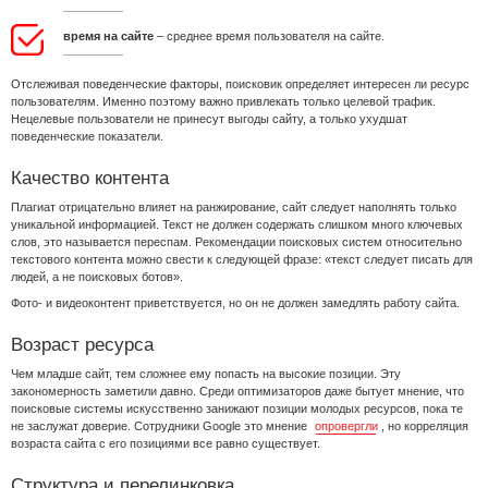
время на сайте
– среднее время пользователя на сайте.
Отслеживая поведенческие факторы, поисковик определяет интересен ли ресурс
пользователям. Именно поэтому важно привлекать только целевой трафик.
Нецелевые пользователи не принесут выгоды сайту, а только ухудшат
поведенческие показатели.
Качество контента
Плагиат отрицательно влияет на ранжирование, сайт следует наполнять только
уникальной информацией. Текст не должен содержать слишком много ключевых
слов, это называется переспам. Рекомендации поисковых систем относительно
текстового контента можно свести к следующей фразе: «текст следует писать для
людей, а не поисковых ботов».
Фото- и видеоконтент приветствуется, но он не должен замедлять работу сайта.
Возраст ресурса
Чем младше сайт, тем сложнее ему попасть на высокие позиции. Эту
закономерность заметили давно. Среди оптимизаторов даже бытует мнение, что
поисковые системы искусственно занижают позиции молодых ресурсов, пока те
не заслужат доверие. Сотрудники Google это мнение
опровергли
, но корреляция
возраста сайта с его позициями все равно существует.
Структура и перелинковка