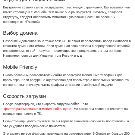
Внутренние ссылки сайта распределяют вес между страницами. Как правило, чем
ближе страница к «Главной», тем выше она ранжируется. Поэтому, создавая
структуру, следует обеспечить минимальную вложенность: не более 3-х
переходов от «Главной».
Выбор домена
Название и доменная зона также важны. Не стоит использовать набор символов в
качестве доменного имени. Если доменная зона связана с определенной страной
или регионом, то сайт получает преимущество, продвигаясь в этом регионе.
Например, .com.ua для Украины, .ru в России и т. д.
Mobile Friendly
Около половины пользователей сайта используют мобильные телефоны для
просмотра. Если ресурс не адаптирован для просмотра с небольших экранов, то
он теряет значительную часть трафика и позиции в мобильной выдаче.
Скорость загрузки
Google подтвердили, что скорость загрузки сайта – это
фактор ранжирования в мобильной выдаче
. Но также она косвенно влияет и на
позиции при поиске с ПК.
Если страницы долго грузятся, то вы теряете значительную часть посетителей, а
это ухудшает поведенческие показатели.
Это далеко не все факторы, влияющие на ранжирование. В Google их больше 200,