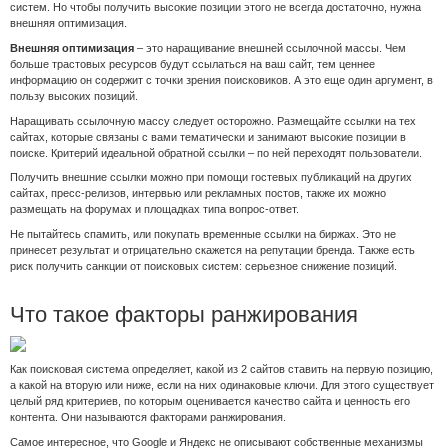
систем. Но чтобы получить высокие позиции этого не всегда достаточно, нужна
внешняя оптимизация.
Внешняя оптимизация
– это наращивание внешней ссылочной массы. Чем
больше трастовых ресурсов будут ссылаться на ваш сайт, тем ценнее
информацию он содержит с точки зрения поисковиков. А это еще один аргумент, в
пользу высоких позиций.
Наращивать ссылочную массу следует осторожно. Размещайте ссылки на тех
сайтах, которые связаны с вами тематически и занимают высокие позиции в
поиске. Критерий идеальной обратной ссылки – по ней переходят пользователи.
Получить внешние ссылки можно при помощи гостевых публикаций на других
сайтах, пресс-релизов, интервью или рекламных постов, также их можно
размещать на форумах и площадках типа вопрос-ответ.
Не пытайтесь спамить, или покупать временные ссылки на биржах. Это не
принесет результат и отрицательно скажется на репутации бренда. Также есть
риск получить санкции от поисковых систем: серьезное снижение позиций.
Что такое факторы ранжирования
Как поисковая система определяет, какой из 2 сайтов ставить на первую позицию,
а какой на вторую или ниже, если на них одинаковые ключи. Для этого существует
целый ряд критериев, по которым оценивается качество сайта и ценность его
контента. Они называются факторами ранжирования.
Самое интересное, что Google и Яндекс не описывают собственные механизмы