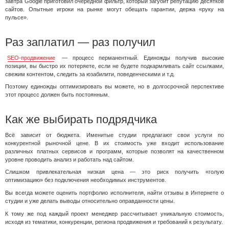
завтра Google приготовил очередной фильтр, который загубит репутацию десятков
сайтов. Опытные игроки на рынке могут обещать гарантии, держа «руку на
пульсе».
Раз заплатил — раз получил
SEO-продвижение
— процесс перманентный. Единожды получив высокие
позиции, вы быстро их потеряете, если не будете подкармливать сайт ссылками,
свежим контентом, следить за юзабилити, поведенческими и т.д.
Поэтому единожды оптимизировать вы можете, но в долгосрочной перспективе
этот процесс должен быть постоянным.
Как же выбирать подрядчика
Всё зависит от бюджета. Именитые студии предлагают свои услуги по
конкурентной рыночной цене. В их стоимость уже входит использование
различных платных сервисов и программ, которые позволят на качественном
уровне проводить анализ и работать над сайтом.
Слишком привлекательная низкая цена — это риск получить «голую
оптимизацию» без подключения необходимых инструментов.
Вы всегда можете оценить портфолио исполнителя, найти отзывы в Интернете о
студии и уже делать выводы относительно оправданности цены.
К тому же под каждый проект менеджер рассчитывает уникальную стоимость,
исходя из тематики, конкуренции, региона продвижения и требований к результату.