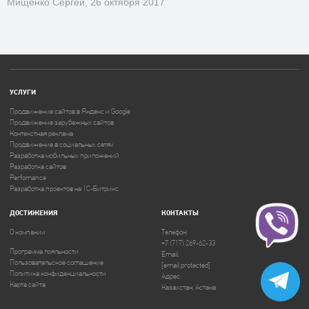
Мищенко Сергей, 26 октября 2017
УСЛУГИ
Продвижение сайтов в Яндекс и Google
Продвижение зарубежных сайтов
Контекстная реклама
Продвижение в социальных сетях
Разработка мобильных приложений
Разработка сайтов
Perfomance
Разработка проектов на 1C-Битрикс
ДОСТИЖЕНИЯ
КОНТАКТЫ
О компании
Телефон:
+7 (717) 269-62-33
Программа лояльности
Email:
Пользовательское соглашение
[email protected]
Политика конфиденциальности
Адрес:
Карта сайта
Казахстан, Астана