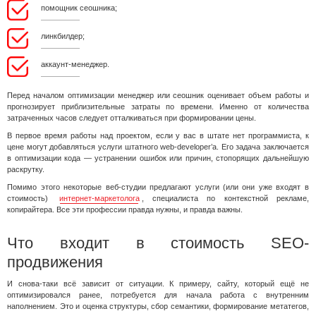
помощник сеошника;
линкбилдер;
аккаунт-менеджер.
Перед началом оптимизации менеджер или сеошник оценивает объем работы и
прогнозирует приблизительные затраты по времени. Именно от количества
затраченных часов следует отталкиваться при формировании цены.
В первое время работы над проектом, если у вас в штате нет программиста, к
цене могут добавляться услуги штатного web-developer’a. Его задача заключается
в оптимизации кода — устранении ошибок или причин, стопорящих дальнейшую
раскрутку.
Помимо этого некоторые веб-студии предлагают услуги (или они уже входят в
стоимость)
интернет-маркетолога
, специалиста по контекстной рекламе,
копирайтера. Все эти профессии правда нужны, и правда важны.
Что входит в стоимость SEO-
продвижения
И снова-таки всё зависит от ситуации. К примеру, сайту, который ещё не
оптимизировался ранее, потребуется для начала работа с внутренним
наполнением. Это и оценка структуры, сбор семантики, формирование метатегов,