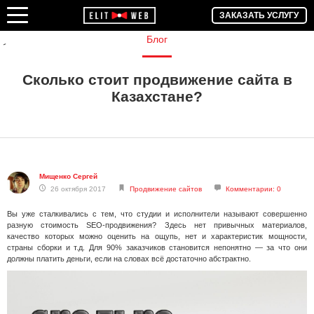
ЗАКАЗАТЬ УСЛУГУ
Блог
Сколько стоит продвижение сайта в
Казахстане?
Мищенко Сергей
26 октября 2017
Продвижение сайтов
Комментарии: 0
Вы уже сталкивались с тем, что студии и исполнители называют совершенно
разную стоимость SEO-продвижения? Здесь нет привычных материалов,
качество которых можно оценить на ощупь, нет и характеристик мощности,
страны сборки и т.д. Для 90% заказчиков становится непонятно — за что они
должны платить деньги, если на словах всё достаточно абстрактно.