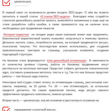
циклическую.
В первый пакет по возможности должен входить SEO-аудит. О нём вы можете
прочитать в нашей статье
«5 этапов SEO-аудита»
. Благодаря нему создаётся
стратегия дальнейшего развития проекта, выявляются заложенные в коде ещё на
этапе разработки сайта ошибки, а также проверяется код на наличие всех
необходимых для продвижения нюансов.
Интернет-маркетинг
на сегодня редко какая компания может вам предложить.
Комплексный маркетинговый анализ позволяет погрузиться в тематику проекта.
Детально изучить спрос, потребности региона, на который продвигается ресурс,
психологию покупок. Что впоследствии можно использовать, для создания
привлекательных триггеров на странице, улучшения юзабилити, создания
подходящей структуры.
На базовом этапе формируется
план дальнейшей оптимизации
. В зависимости
от количества целевых страниц, работы по базовому продвижению могут
растянуться на несколько месяцев. Предстоит собрать детальное семантическое
ядро, составить уникальные метатеги, тексты и т.д. Так что чем больше предстоит
работы — тем больше надо платить.
Некоторые веб-студии ставят оплату за оптимизацию страниц, рассчитывая сео-
пакеты, например, на 20 урлов. Т.е. 20 — они оптимизируют, за остальные
придется доплатить. Не самая правильная тактика, ведь ресурс намного
эффективнее продвигать комплексно, нежели кусками.
Вторая часть — циклическая, она же основная и рассчитана в основном на:
наращивание ссылочной массы;