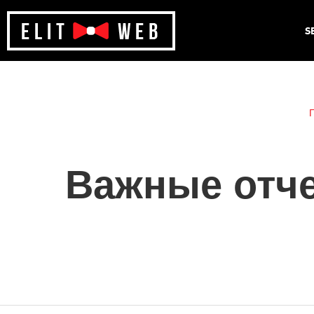
S
Важные отче