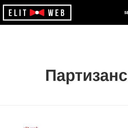
S
Партизанс