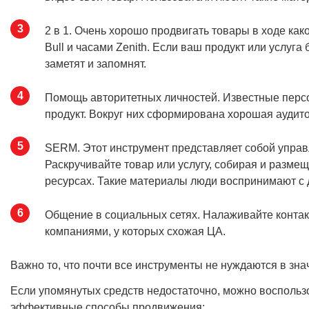
2 в 1. Очень хорошо продвигать товары в ходе ка
Bull и часами Zenith. Если ваш продукт или услуг
заметят и запомнят.
Помощь авторитетных личностей. Известные персо
продукт. Вокруг них сформирована хорошая аудито
SERM. Этот инструмент представляет собой управ
Раскручивайте товар или услугу, собирая и разм
ресурсах. Такие материалы люди воспринимают с д
Общение в социальных сетях. Налаживайте контак
компаниями, у которых схожая ЦА.
Важно то, что почти все инструменты не нуждаются в з
Если упомянутых средств недостаточно, можно воспользо
эффективные способы продвижения: