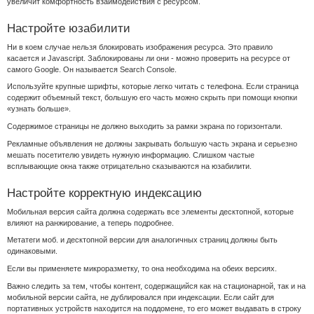
увеличит комфортность взаимодействия с ресурсом.
Настройте юзабилити
Ни в коем случае нельзя блокировать изображения ресурса. Это правило
касается и Javascript. Заблокированы ли они - можно проверить на ресурсе от
самого Google. Он называется Search Console.
Используйте крупные шрифты, которые легко читать с телефона. Если страница
содержит объемный текст, большую его часть можно скрыть при помощи кнопки
«узнать больше».
Содержимое страницы не должно выходить за рамки экрана по горизонтали.
Рекламные объявления не должны закрывать большую часть экрана и серьезно
мешать посетителю увидеть нужную информацию. Слишком частые
всплывающие окна также отрицательно сказываются на юзабилити.
Настройте корректную индексацию
Мобильная версия сайта должна содержать все элементы десктопной, которые
влияют на ранжирование, а теперь подробнее.
Метатеги моб. и десктопной версии для аналогичных страниц должны быть
одинаковыми.
Если вы применяете микроразметку, то она необходима на обеих версиях.
Важно следить за тем, чтобы контент, содержащийся как на стационарной, так и на
мобильной версии сайта, не дублировался при индексации. Если сайт для
портативных устройств находится на поддомене, то его может выдавать в строку