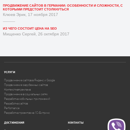
ПРОДВИЖЕНИЕ САЙТОВ В ГЕРМАНИИ: ОСОБЕННОСТИ И СЛОЖНОСТИ, С
КОТОРЫМИ ПРЕДСТОИТ СТОЛКНУТЬСЯ
Клюев Эрик, 17 ноября 2017
ИЗ ЧЕГО СОСТОИТ ЦЕНА НА SEO
Мищенко Сергей, 26 октября 2017
УСЛУГИ
Продвижение сайтов в Яндекс и Google
Продвижение зарубежных сайтов
Контекстная реклама
Продвижение в социальных сетях
Разработка мобильных приложений
Разработка сайтов
Perfomance
Разработка проектов на 1C-Битрикс
ДОСТИЖЕНИЯ
КОНТАКТЫ