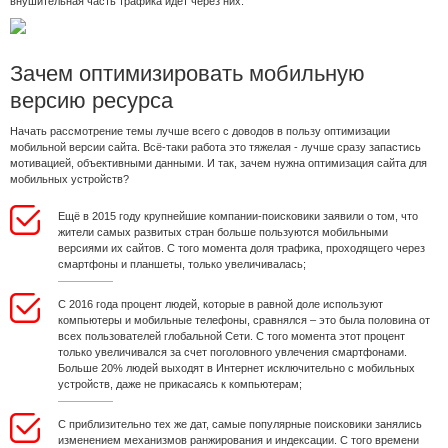
внушительная часть трафика идет через них.
Зачем оптимизировать мобильную
версию ресурса
Начать рассмотрение темы лучше всего с доводов в пользу оптимизации
мобильной версии сайта. Всё-таки работа это тяжелая - лучше сразу запастись
мотивацией, объективными данными. И так, зачем нужна оптимизация сайта для
мобильных устройств?
Ещё в 2015 году крупнейшие компании-поисковики заявили о том, что
жители самых развитых стран больше пользуются мобильными
версиями их сайтов. С того момента доля трафика, проходящего через
смартфоны и планшеты, только увеличивалась;
С 2016 года процент людей, которые в равной доле используют
компьютеры и мобильные телефоны, сравнялся – это была половина от
всех пользователей глобальной Сети. С того момента этот процент
только увеличивался за счет поголовного увлечения смартфонами.
Больше 20% людей выходят в Интернет исключительно с мобильных
устройств, даже не прикасаясь к компьютерам;
С приблизительно тех же дат, самые популярные поисковики занялись
изменением механизмов ранжирования и индексации. С того времени