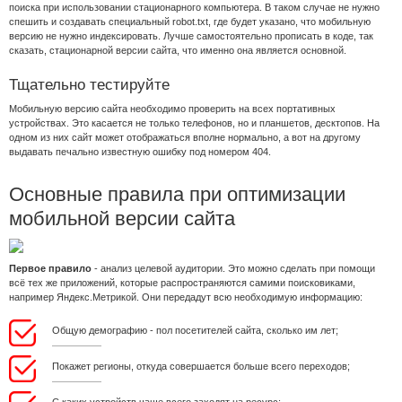
поиска при использовании стационарного компьютера. В таком случае не нужно
спешить и создавать специальный robot.txt, где будет указано, что мобильную
версию не нужно индексировать. Лучше самостоятельно прописать в коде, так
сказать, стационарной версии сайта, что именно она является основной.
Тщательно тестируйте
Мобильную версию сайта необходимо проверить на всех портативных
устройствах. Это касается не только телефонов, но и планшетов, десктопов. На
одном из них сайт может отображаться вполне нормально, а вот на другому
выдавать печально известную ошибку под номером 404.
Основные правила при оптимизации
мобильной версии сайта
Первое правило
- анализ целевой аудитории. Это можно сделать при помощи
всё тех же приложений, которые распространяются самими поисковиками,
например Яндекс.Метрикой. Они передадут всю необходимую информацию:
Общую демографию - пол посетителей сайта, сколько им лет;
Покажет регионы, откуда совершается больше всего переходов;
С каких устройств чаще всего заходят на ресурс;