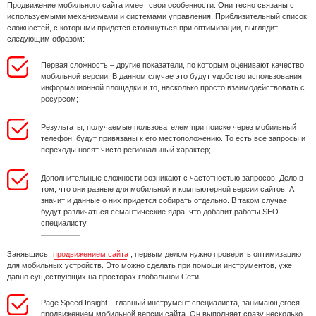
Продвижение мобильного сайта имеет свои особенности. Они тесно связаны с
используемыми механизмами и системами управления. Приблизительный список
сложностей, с которыми придется столкнуться при оптимизации, выглядит
следующим образом:
Первая сложность – другие показатели, по которым оценивают качество
мобильной версии. В данном случае это будут удобство использования
информационной площадки и то, насколько просто взаимодействовать с
ресурсом;
Результаты, получаемые пользователем при поиске через мобильный
телефон, будут привязаны к его местоположению. То есть все запросы и
переходы носят чисто региональный характер;
Дополнительные сложности возникают с частотностью запросов. Дело в
том, что они разные для мобильной и компьютерной версии сайтов. А
значит и данные о них придется собирать отдельно. В таком случае
будут различаться семантические ядра, что добавит работы SEO-
специалисту.
Занявшись
продвижением сайта
, первым делом нужно проверить оптимизацию
для мобильных устройств. Это можно сделать при помощи инструментов, уже
давно существующих на просторах глобальной Сети:
Page Speed Insight – главный инструмент специалиста, занимающегося
продвижением мобильной версии сайта. Он выполняет сразу несколько