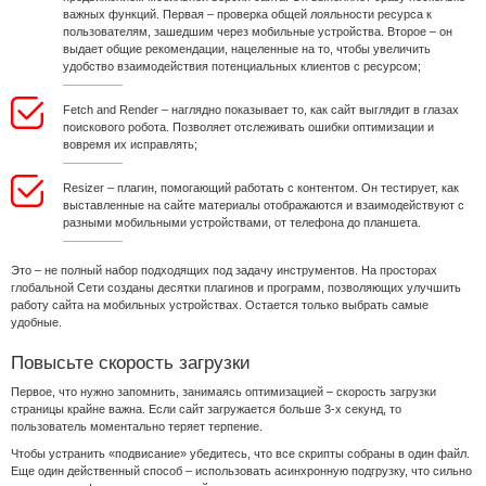
важных функций. Первая – проверка общей лояльности ресурса к
пользователям, зашедшим через мобильные устройства. Второе – он
выдает общие рекомендации, нацеленные на то, чтобы увеличить
удобство взаимодействия потенциальных клиентов с ресурсом;
Fetch and Render – наглядно показывает то, как сайт выглядит в глазах
поискового робота. Позволяет отслеживать ошибки оптимизации и
вовремя их исправлять;
Resizer – плагин, помогающий работать с контентом. Он тестирует, как
выставленные на сайте материалы отображаются и взаимодействуют с
разными мобильными устройствами, от телефона до планшета.
Это – не полный набор подходящих под задачу инструментов. На просторах
глобальной Сети созданы десятки плагинов и программ, позволяющих улучшить
работу сайта на мобильных устройствах. Остается только выбрать самые
удобные.
Повысьте скорость загрузки
Первое, что нужно запомнить, занимаясь оптимизацией – скорость загрузки
страницы крайне важна. Если сайт загружается больше 3-х секунд, то
пользователь моментально теряет терпение.
Чтобы устранить «подвисание» убедитесь, что все скрипты собраны в один файл.
Еще один действенный способ – использовать асинхронную подгрузку, что сильно