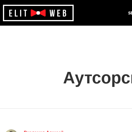
S
Аутсорс