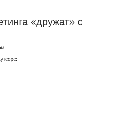
тинга «дружат» с
утсорс: