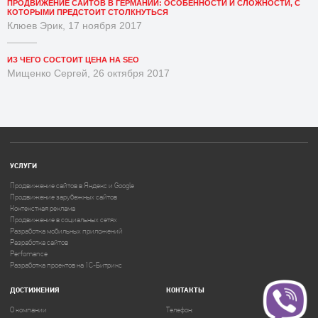
ПРОДВИЖЕНИЕ САЙТОВ В ГЕРМАНИИ: ОСОБЕННОСТИ И СЛОЖНОСТИ, С
КОТОРЫМИ ПРЕДСТОИТ СТОЛКНУТЬСЯ
Клюев Эрик, 17 ноября 2017
ИЗ ЧЕГО СОСТОИТ ЦЕНА НА SEO
Мищенко Сергей, 26 октября 2017
УСЛУГИ
Продвижение сайтов в Яндекс и Google
Продвижение зарубежных сайтов
Контекстная реклама
Продвижение в социальных сетях
Разработка мобильных приложений
Разработка сайтов
Perfomance
Разработка проектов на 1C-Битрикс
ДОСТИЖЕНИЯ
КОНТАКТЫ
О компании
Телефон: