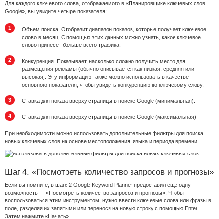
Для каждого ключевого слова, отображаемого в «Планировщике ключевых слов
Google», вы увидите четыре показателя:
Объем поиска. Отобразит диапазон показов, которые получает ключевое
слово в месяц. С помощью этих данных можно узнать, какое ключевое
слово принесет больше всего трафика.
Конкуренция. Показывает, насколько сложно получить место для
размещения рекламы (обычно описывается как низкая, средняя или
высокая). Эту информацию также можно использовать в качестве
основного показателя, чтобы увидеть конкуренцию по ключевому слову.
Ставка для показа вверху страницы в поиске Google (минимальная).
Ставка для показа вверху страницы в поиске Google (максимальная).
При необходимости можно использовать дополнительные фильтры для поиска
новых ключевых слов на основе местоположения, языка и периода времени.
Шаг 4. «Посмотреть количество запросов и прогнозы»
Если вы помните, в шаге 2 Google Keyword Planner предоставил еще одну
возможность — «Посмотреть количество запросов и прогнозы». Чтобы
воспользоваться этим инструментом, нужно ввести ключевые слова или фразы в
поле, разделяя их запятыми или перенося на новую строку с помощью Enter.
Затем нажмите «Начать».