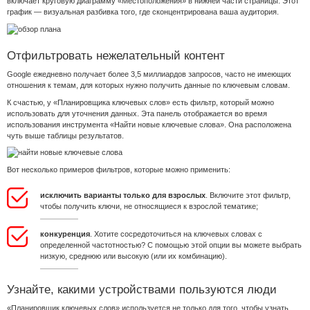
включает круговую диаграмму «Местоположения» в нижней части страницы. Этот
график — визуальная разбивка того, где сконцентрирована ваша аудитория.
Отфильтровать нежелательный контент
Google ежедневно получает более 3,5 миллиардов запросов, часто не имеющих
отношения к темам, для которых нужно получить данные по ключевым словам.
К счастью, у «Планировщика ключевых слов» есть фильтр, который можно
использовать для уточнения данных. Эта панель отображается во время
использования инструмента «Найти новые ключевые слова». Она расположена
чуть выше таблицы результатов.
Вот несколько примеров фильтров, которые можно применить:
исключить варианты только для взрослых
. Включите этот фильтр,
чтобы получить ключи, не относящиеся к взрослой тематике;
конкуренция
. Хотите сосредоточиться на ключевых словах с
определенной частотностью? С помощью этой опции вы можете выбрать
низкую, среднюю или высокую (или их комбинацию).
Узнайте, какими устройствами пользуются люди
«Планировщик ключевых слов» используется не только для того, чтобы узнать,