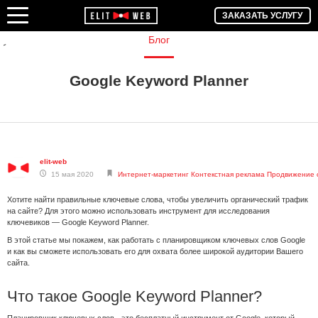
ЗАКАЗАТЬ УСЛУГУ
Блог
Google Keyword Planner
elit-web
15 мая 2020
Интернет-маркетинг
Контекстная реклама
Продвижение 
Хотите найти правильные ключевые слова, чтобы увеличить органический трафик
на сайте? Для этого можно использовать инструмент для исследования
ключевиков — Google Keyword Planner.
В этой статье мы покажем, как работать с планировщиком ключевых слов Google
и как вы сможете использовать его для охвата более широкой аудитории Вашего
сайта.
Что такое Google Keyword Planner?
Планировщик ключевых слов - это бесплатный инструмент от Google, который