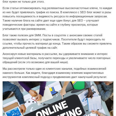
блог нужен не только для этого.
Если статьи оптимизировать под релевантные высокочастотные ключи, то каждая
из них будет привлекать трафик из поиска. В комплексе с SEO блог может в разы
повысить посещаемость и видимость ресурса по информационным запросам.
Также наличие блога на сайте дает еще один бонус для SEO – улучшает
поведенческие факторы: время на сайте и глубину просмотра, которые
учитываются при ранжировании.
Блог также полезен для SMM. Посты в соцсетях с анонсами свежих статей
позволяют вызвать интерес у подписчиков. Посетители будут переходить по
ссылке, чтобы прочесть материал до конца. Таким образом вы сможете привлечь
дополнительный целевой трафик на сайт.
Анонсируя новые материалы в рассылке, вы удерживаете внимание и интерес
текущей клиентской базы, получаете переходы и увеличиваете число повторных
обращений (если это возможно для вашей ниши).
Мы рассмотрели только один из клиентских каналов, подобных взаимосвязей
намного больше. Как видите, благодаря взаимному влиянию маркетинговых
инструментов комплексный подход к продвижению дает наилучший результат.