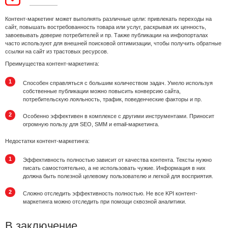
Контент-маркетинг может выполнять различные цели: привлекать переходы на
сайт, повышать востребованность товара или услуг, раскрывая их ценность,
завоевывать доверие потребителей и пр. Также публикации на инфопорталах
часто используют для внешней поисковой оптимизации, чтобы получить обратные
ссылки на сайт из трастовых ресурсов.
Преимущества контент-маркетинга:
Способен справляться с большим количеством задач. Умело используя
собственные публикации можно повысить конверсию сайта,
потребительскую лояльность, трафик, поведенческие факторы и пр.
Особенно эффективен в комплексе с другими инструментами. Приносит
огромную пользу для SEO, SMM и email-маркетинга.
Недостатки контент-маркетинга:
Эффективность полностью зависит от качества контента. Тексты нужно
писать самостоятельно, а не использовать чужие. Информация в них
должна быть полезной целевому пользователю и легкой для восприятия.
Сложно отследить эффективность полностью. Не все KPI контент-
маркетинга можно отследить при помощи сквозной аналитики.
В заключение