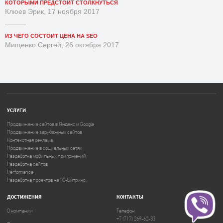
КОТОРЫМИ ПРЕДСТОИТ СТОЛКНУТЬСЯ
Клюев Эрик, 17 ноября 2017
ИЗ ЧЕГО СОСТОИТ ЦЕНА НА SEO
Мищенко Сергей, 26 октября 2017
УСЛУГИ
Продвижение сайтов в Яндекс и Google
Продвижение зарубежных сайтов
Контекстная реклама
Продвижение в социальных сетях
Разработка мобильных приложений
Разработка сайтов
Perfomance
Разработка проектов на 1C-Битрикс
ДОСТИЖЕНИЯ
КОНТАКТЫ
О компании
Телефон:
+7 (717) 269-62-33