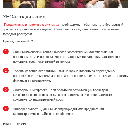
SEO-продвижение
Продвижение в поисковых системах
необходимо, чтобы получать бесплатный
трафик из органической выдачи. В большинстве случаев является основным
методом раскрутки.
Преимущества SEO:
Данный клиентский канал наиболее эффективный для увеличения
посещаемости. В среднем, многостраничный ресурс получает больше
половины всех посетителей из поиска.
Трафик условно бесплатный. Вам не нужно платить за переходы из
органики, но чтобы получать их в достаточном количестве, следует вложить
финансы в продвижение.
Долгосрочный эффект. Если работы по оптимизации проведены
качественно, то эффект в виде роста видимости и посещаемости
сохраняется на длительный срок.
Универсальность. Данный метод подходит для продвижения
многостраничных сайтов в любой нише.
Недостатки SEO: