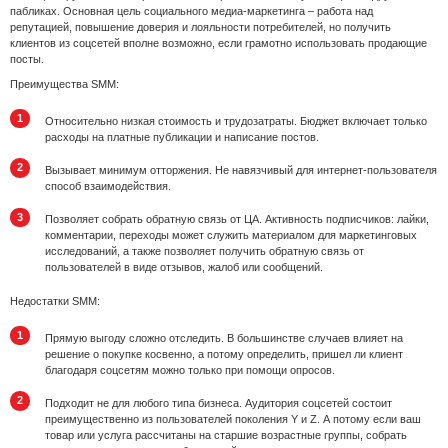
пабликах. Основная цель социального медиа-маркетинга – работа над
репутацией, повышение доверия и лояльности потребителей, но получить
клиентов из соцсетей вполне возможно, если грамотно использовать продающие
посты.
Преимущества SMM:
Относительно низкая стоимость и трудозатраты. Бюджет включает только
расходы на платные публикации и написание постов.
Вызывает минимум отторжения. Не навязчивый для интернет-пользователя
способ взаимодействия.
Позволяет собрать обратную связь от ЦА. Активность подписчиков: лайки,
комментарии, переходы может служить материалом для маркетинговых
исследований, а также позволяет получить обратную связь от
пользователей в виде отзывов, жалоб или сообщений.
Недостатки SMM:
Прямую выгоду сложно отследить. В большинстве случаев влияет на
решение о покупке косвенно, а потому определить, пришел ли клиент
благодаря соцсетям можно только при помощи опросов.
Подходит не для любого типа бизнеса. Аудитория соцсетей состоит
преимущественно из пользователей поколения Y и Z. А потому если ваш
товар или услуга рассчитаны на старшие возрастные группы, собрать