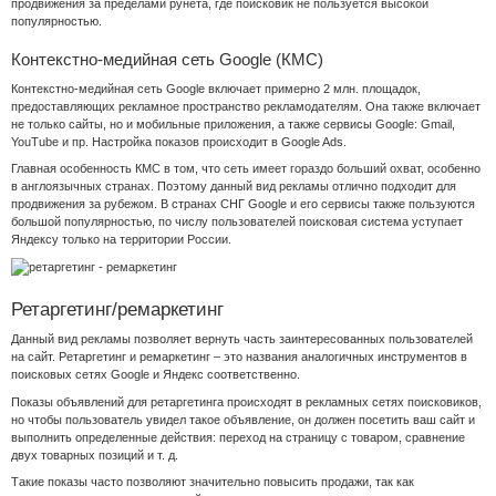
продвижения за пределами рунета, где поисковик не пользуется высокой
популярностью.
Контекстно-медийная сеть Google (КМС)
Контекстно-медийная сеть Google включает примерно 2 млн. площадок,
предоставляющих рекламное пространство рекламодателям. Она также включает
не только сайты, но и мобильные приложения, а также сервисы Google: Gmail,
YouTube и пр. Настройка показов происходит в Google Ads.
Главная особенность КМС в том, что сеть имеет гораздо больший охват, особенно
в англоязычных странах. Поэтому данный вид рекламы отлично подходит для
продвижения за рубежом. В странах СНГ Google и его сервисы также пользуются
большой популярностью, по числу пользователей поисковая система уступает
Яндексу только на территории России.
Ретаргетинг/ремаркетинг
Данный вид рекламы позволяет вернуть часть заинтересованных пользователей
на сайт. Ретаргетинг и ремаркетинг – это названия аналогичных инструментов в
поисковых сетях Google и Яндекс соответственно.
Показы объявлений для ретаргетинга происходят в рекламных сетях поисковиков,
но чтобы пользователь увидел такое объявление, он должен посетить ваш сайт и
выполнить определенные действия: переход на страницу с товаром, сравнение
двух товарных позиций и т. д.
Такие показы часто позволяют значительно повысить продажи, так как