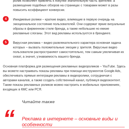
ролик позволяет привлечь к покупке значительную часть зрителей. а
размещение подобных обзоров на страницах с товарами может в разы
повысить коэффициент конверсии.
Имиджевые ролики – краткие видео, влияющие в первую очередь на
эмоциональное состояние пользователей. Они содержат яркие визуальные
образы в фирменном стиле бренда, а также небольшие но емкие
рекламные слоганы. Этот вид рекламы используется в брендинге.
Вирусная реклама – видео развлекательного характера основная задача
которых – вызвать положительные эмоции у зрителя. Вирусные видео
пользователи распространяют самостоятельно, тем самым увеличивая их
охват, а значит, узнаваемость вашего бренда.
Основная платформа для размещения рекламных видеороликов – YouTube. Здесь
вы можете настраивать показы рекламы при помощи инструментов Google Ads,
обеспечивать прямые интеграции рекламы в видеоролики, сотрудничая с
авторами каналов, а также создать собственный канал, публикуя видеоконтент.
Также показы рекламных роликов можно настроить в мобильных приложениях,
входящих в КМС или РСЯ.
Читайте также
Реклама в интернете – основные виды и
особенности