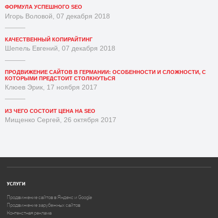
ФОРМУЛА УСПЕШНОГО SEO
Игорь Воловой, 07 декабря 2018
КАЧЕСТВЕННЫЙ КОПИРАЙТИНГ
Шепель Евгений, 07 декабря 2018
ПРОДВИЖЕНИЕ САЙТОВ В ГЕРМАНИИ: ОСОБЕННОСТИ И СЛОЖНОСТИ, С
КОТОРЫМИ ПРЕДСТОИТ СТОЛКНУТЬСЯ
Клюев Эрик, 17 ноября 2017
ИЗ ЧЕГО СОСТОИТ ЦЕНА НА SEO
Мищенко Сергей, 26 октября 2017
УСЛУГИ
Продвижение сайтов в Яндекс и Google
Продвижение зарубежных сайтов
Контекстная реклама