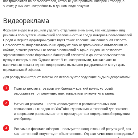
настраиваются на пользователей, которые уже проявили интерес к товару, а
значит, у них есть потребность в данном виде покупки.
Видеореклама
Формату видео мы решили уделить отдельное внимание, так как данный вид
рекламы пользуется наивысшей вовлеченностью среди интернет-пользователей.
Среди интернет-аудитории существует такое явление, как баннерная слепота.
Пользователи подсознательно игнорируют любые графические объявления на
сайтах, а также рекламные блоки в поисковой выдаче. Видео же позволяет
эффективнее всего бороться с баннерной слепотой и донести пользователю
нужную информацию. Однако стоит быть осторожными, так как частые
навязчивые показы одного видеоролика вызывают раздражение и могут дать
отрицательный эффект.
Для раскрутки интернет-магазинов используют следующие виды видеорекламы:
Прямая реклама товаров или бренда – краткий ролик, который
рассказывает о преимуществах товара или интернет-магазина.
Нативная реклама – часто используется в развлекательных или
познавательных видео на YouTube, где помимо интересной для зрителя
информации рассказывается о преимуществах определенной продукции
или бренда.
Реклама в формате обзоров – пользуется неоднозначной репутацией, так
как часто в ней отсутствует объективность. Однако качественно созданный