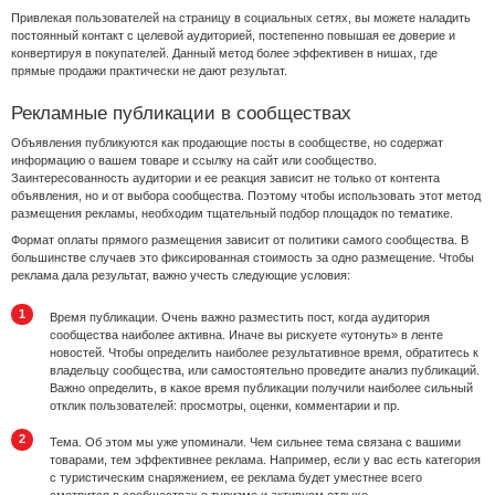
Привлекая пользователей на страницу в социальных сетях, вы можете наладить
постоянный контакт с целевой аудиторией, постепенно повышая ее доверие и
конвертируя в покупателей. Данный метод более эффективен в нишах, где
прямые продажи практически не дают результат.
Рекламные публикации в сообществах
Объявления публикуются как продающие посты в сообществе, но содержат
информацию о вашем товаре и ссылку на сайт или сообщество.
Заинтересованность аудитории и ее реакция зависит не только от контента
объявления, но и от выбора сообщества. Поэтому чтобы использовать этот метод
размещения рекламы, необходим тщательный подбор площадок по тематике.
Формат оплаты прямого размещения зависит от политики самого сообщества. В
большинстве случаев это фиксированная стоимость за одно размещение. Чтобы
реклама дала результат, важно учесть следующие условия:
Время публикации. Очень важно разместить пост, когда аудитория
сообщества наиболее активна. Иначе вы рискуете «утонуть» в ленте
новостей. Чтобы определить наиболее результативное время, обратитесь к
владельцу сообщества, или самостоятельно проведите анализ публикаций.
Важно определить, в какое время публикации получили наиболее сильный
отклик пользователей: просмотры, оценки, комментарии и пр.
Тема. Об этом мы уже упоминали. Чем сильнее тема связана с вашими
товарами, тем эффективнее реклама. Например, если у вас есть категория
с туристическим снаряжением, ее реклама будет уместнее всего
смотрится в сообществах о туризме и активном отдыхе.