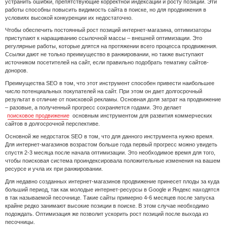
устранить ошибки, препятствующие корректной индексации и росту позиций. Эти
работы способны повысить видимость сайта в поиске, но для продвижения в
условиях высокой конкуренции их недостаточно.
Чтобы обеспечить постоянный рост позиций интернет-магазина, оптимизаторы
приступают к наращиванию ссылочной массы – внешней оптимизации. Это
регулярные работы, которые длятся на протяжении всего процесса продвижения.
Ссылки дают не только преимущество в ранжировании, но также выступают
источником посетителей на сайт, если правильно подобрать тематику сайтов-
доноров.
Преимущества SEO в том, что этот инструмент способен привести наибольшее
число потенциальных покупателей на сайт. При этом он дает долгосрочный
результат в отличие от поисковой рекламы. Основная доля затрат на продвижение
– разовые, а полученный прогресс сохраняется годами. Это делает
поисковое продвижение
основным инструментом для развития коммерческих
сайтов в долгосрочной перспективе.
Основной же недостаток SEO в том, что для данного инструмента нужно время.
Для интернет-магазинов возрастом больше года первый прогресс можно увидеть
спустя 2-3 месяца после начала оптимизации. Это необходимое время для того,
чтобы поисковая система проиндексировала положительные изменения на вашем
ресурсе и учла их при ранжировании.
Для недавно созданных интернет-магазинов продвижение принесет плоды за куда
больший период, так как молодые интернет-ресурсы в Google и Яндекс находятся
в так называемой песочнице. Такие сайты примерно 4-6 месяцев после запуска
крайне редко занимают высокие позиции в поиске. В этом случае необходимо
подождать. Оптимизация же позволит ускорить рост позиций после выхода из
песочницы.