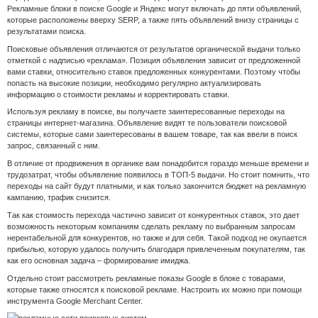
Рекламные блоки в поиске Google и Яндекс могут включать до пяти объявлений,
которые расположены вверху SERP, а также пять объявлений внизу страницы с
результатами поиска.
Поисковые объявления отличаются от результатов органической выдачи только
отметкой с надписью «реклама». Позиция объявления зависит от предложенной
вами ставки, относительно ставок предложенных конкурентами. Поэтому чтобы
попасть на высокие позиции, необходимо регулярно актуализировать
информацию о стоимости рекламы и корректировать ставки.
Используя рекламу в поиске, вы получаете заинтересованные переходы на
страницы интернет-магазина. Объявление видят те пользователи поисковой
системы, которые сами заинтересованы в вашем товаре, так как ввели в поиск
запрос, связанный с ним.
В отличие от продвижения в органике вам понадобится гораздо меньше времени и
трудозатрат, чтобы объявление появилось в ТОП-5 выдачи. Но стоит помнить, что
переходы на сайт будут платными, и как только закончится бюджет на рекламную
кампанию, трафик снизится.
Так как стоимость перехода частично зависит от конкурентных ставок, это дает
возможность некоторым компаниям сделать рекламу по выбранным запросам
нерентабельной для конкурентов, но также и для себя. Такой подход не окупается
прибылью, которую удалось получить благодаря привлеченным покупателям, так
как его основная задача – формирование имиджа.
Отдельно стоит рассмотреть рекламные показы Google в блоке с товарами,
которые также относятся к поисковой рекламе. Настроить их можно при помощи
инструмента Google Merchant Center.