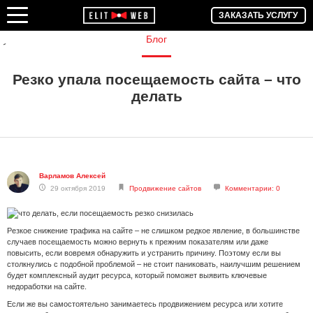
ЗАКАЗАТЬ УСЛУГУ
Блог
Резко упала посещаемость сайта – что
делать
Варламов Алексей
29 октября 2019
Продвижение сайтов
Комментарии: 0
Резкое снижение трафика на сайте – не слишком редкое явление, в большинстве
случаев посещаемость можно вернуть к прежним показателям или даже
повысить, если вовремя обнаружить и устранить причину. Поэтому если вы
столкнулись с подобной проблемой – не стоит паниковать, наилучшим решением
будет комплексный аудит ресурса, который поможет выявить ключевые
недоработки на сайте.
Если же вы самостоятельно занимаетесь продвижением ресурса или хотите