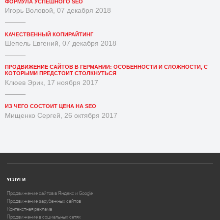
ФОРМУЛА УСПЕШНОГО SEO
Игорь Воловой, 07 декабря 2018
КАЧЕСТВЕННЫЙ КОПИРАЙТИНГ
Шепель Евгений, 07 декабря 2018
ПРОДВИЖЕНИЕ САЙТОВ В ГЕРМАНИИ: ОСОБЕННОСТИ И СЛОЖНОСТИ, С
КОТОРЫМИ ПРЕДСТОИТ СТОЛКНУТЬСЯ
Клюев Эрик, 17 ноября 2017
ИЗ ЧЕГО СОСТОИТ ЦЕНА НА SEO
Мищенко Сергей, 26 октября 2017
УСЛУГИ
Продвижение сайтов в Яндекс и Google
Продвижение зарубежных сайтов
Контекстная реклама
Продвижение в социальных сетях