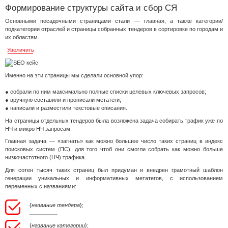
Формирование структуры сайта и сбор СЯ
Основными посадочными страницами стали — главная, а также категории/
подкатегории отраслей и страницы собранных тендеров в сортировке по городам и
их областям.
Увеличить
Именно на эти страницы мы сделали основной упор:
● собрали по ним максимально полные списки целевых ключевых запросов;
● вручную составили и прописали метатеги;
● написали и разместили текстовые описания.
На страницы отдельных тендеров была возложена задача собирать трафик уже по
НЧ и микро НЧ запросам.
Главная задача — «загнать» как можно большее число таких страниц в индекс
поисковых систем (ПС), для того чтоб они смогли собрать как можно больше
низкочастотного (НЧ) трафика.
Для сотен тысяч таких страниц был придуман и внедрен грамотный шаблон
генерации уникальных и информативных метатегов, с использованием
переменных с названиями:
{
название тендера
};
{
название категории
};