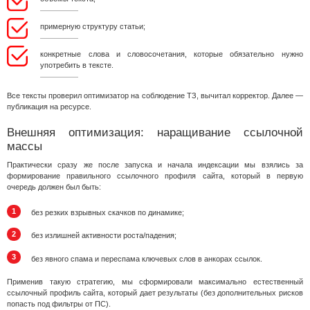
примерную структуру статьи;
конкретные слова и словосочетания, которые обязательно нужно
употребить в тексте.
Все тексты проверил оптимизатор на соблюдение ТЗ, вычитал корректор. Далее —
публикация на ресурсе.
Внешняя оптимизация: наращивание ссылочной
массы
Практически сразу же после запуска и начала индексации мы взялись за
формирование правильного ссылочного профиля сайта, который в первую
очередь должен был быть:
без резких взрывных скачков по динамике;
без излишней активности роста/падения;
без явного спама и переспама ключевых слов в анкорах ссылок.
Применив такую стратегию, мы сформировали максимально естественный
ссылочный профиль сайта, который дает результаты (без дополнительных рисков
попасть под фильтры от ПС).