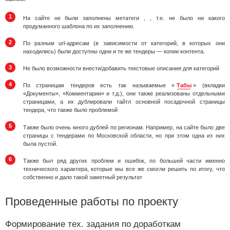
На сайте не были заполнены метатеги ,
, т.е. не было ни какого
продуманного шаблона по их заполнению.
По разным url-адресам (в зависимости от категорий, в которых они
находились) были доступны одни и те же тендеры — копии контента.
Не было возможности внести/добавить текстовые описания для категорий
По страницам тендеров есть так называемые «
Табы
» (вкладки
«Документы», «Комментарии» и т.д.), они также реализованы отдельными
страницами, а их дублировали тайтл основной посадочной страницы
тендера, что также было проблемой
Также было очень много дублей по регионам. Например, на сайте было две
страницы с тендерами по Московской области, но при этом одна из них
была пустой.
Также был ряд других проблем и ошибок, по большей части именно
технического характера, которые мы все же смогли решить по итогу, что
собственно и дало такой заметный результат
Проведенные работы по проекту
Формирование тех. задания по доработкам