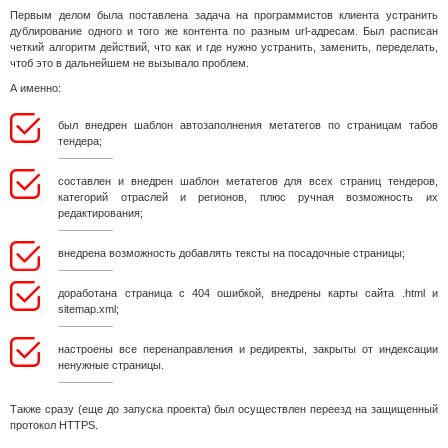
Первым делом была поставлена задача на программистов клиента устранить
дублирование одного и того же контента по разным url-адресам. Был расписан
четкий алгоритм действий, что как и где нужно устранить, заменить, переделать,
чтоб это в дальнейшем не вызывало проблем.
А именно:
был внедрен шаблон автозаполнения метатегов по страницам табов
тендера;
составлен и внедрен шаблон метатегов для всех страниц тендеров,
категорий отраслей и регионов, плюс ручная возможность их
редактирования;
внедрена возможность добавлять тексты на посадочные страницы;
доработана страница с 404 ошибкой, внедрены карты сайта .html и
sitemap.xml;
настроены все перенаправления и редиректы, закрыты от индексации
ненужные страницы.
Также сразу (еще до запуска проекта) был осуществлен переезд на защищенный
протокол HTTPS.