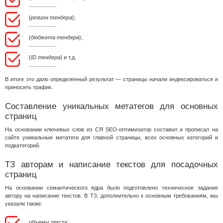
{
регион тендера
};
{
бюджета тендера
};
{
ID тендера
} и т.д.
В итоге это дало определенный результат — страницы начали индексироваться и
приносить трафик.
Составление уникальных метатегов для основных
страниц
На основании ключевых слов из СЯ SEO-оптимизатор составил и прописал на
сайте уникальные метатеги для главной страницы, всех основных категорий и
подкатегорий.
ТЗ авторам и написание текстов для посадочных
страниц
На основании семантического ядра было подготовлено техническое задание
автору на написание текстов. В ТЗ, дополнительно к основным требованиям, мы
указали также:
объемы текста;