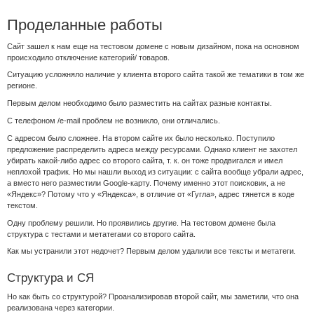
Проделанные работы
Сайт зашел к нам еще на тестовом домене с новым дизайном, пока на основном
происходило отключение категорий/ товаров.
Ситуацию усложняло наличие у клиента второго сайта такой же тематики в том же
регионе.
Первым делом необходимо было разместить на сайтах разные контакты.
С телефоном /e-mail проблем не возникло, они отличались.
С адресом было сложнее. На втором сайте их было несколько. Поступило
предложение распределить адреса между ресурсами. Однако клиент не захотел
убирать какой-либо адрес со второго сайта, т. к. он тоже продвигался и имел
неплохой трафик. Но мы нашли выход из ситуации: с сайта вообще убрали адрес,
а вместо него разместили Google-карту. Почему именно этот поисковик, а не
«Яндекс»? Потому что у «Яндекса», в отличие от «Гугла», адрес тянется в коде
текстом.
Одну проблему решили. Но проявились другие. На тестовом домене была
структура с тестами и метатегами со второго сайта.
Как мы устранили этот недочет? Первым делом удалили все тексты и метатеги.
Структура и СЯ
Но как быть со структурой? Проанализировав второй сайт, мы заметили, что она
реализована через категории.