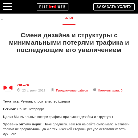
ЗАКАЗАТЬ УСЛУГУ
Блог
Смена дизайна и структуры с
минимальными потерями трафика и
последующим его увеличением
elit-web
23 апреля 2018
Продвижение сайтов
Комментарии: 0
Тематика:
Ремонт/ строительство (двери)
Регион:
Санкт-Петербург
Цели:
Минимальные потери трафика при смене дизайна и структуры
Уровень оптимизации:
Ниже среднего. Текстов на сайте было мало, метатеги
толком не проработаны, да и с технической стороны ресурс оставлял желать
лучшего.