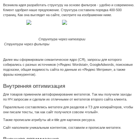
Возникла идея разработать структуру на основе фильтров ‑ удобно и современно.
Клиент одобрил наше предложение. Структура составила порядка 400-500
страниц. Как она выглядит на сайте, смотрите на изображении ниже.
Структура через категории
Структура через фильтры
Далее мы сформировали семантическое ядро (СЯ), запросы для которого
собирались с разных источников («Яндекс Wordstat», GoogleAdwords, поисковые
подсказки, общая видимость сайта по данным из «Яндекс Метрики», а также
фразы конкурентов).
Внутренняя оптимизация
Для товаров применили автоформирование метатегов. Так мы получили заходы
по НЧ запросам и сделали их отличными от метатегов второго сайта клиента.
Параллельно составлялись метатеги для разделов и ТЗ для копирайтеров, чтобы
они писали тексты, так как сайт получился совсем «голый».
Также прописали атрибуты alt и title для картинок ресурса.
Сайт наполнили уникальным контентом, составили и прописали метатеги.