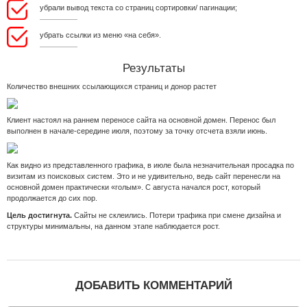
убрали вывод текста со страниц сортировки/ пагинации;
убрать ссылки из меню «на себя».
Результаты
Количество внешних ссылающихся страниц и донор растет
Клиент настоял на раннем переносе сайта на основной домен. Перенос был
выполнен в начале-середине июля, поэтому за точку отсчета взяли июнь.
Как видно из представленного графика, в июле была незначительная просадка по
визитам из поисковых систем. Это и не удивительно, ведь сайт перенесли на
основной домен практически «голым». С августа начался рост, который
продолжается до сих пор.
Цель достигнута.
Сайты не склеились. Потери трафика при смене дизайна и
структуры минимальны, на данном этапе наблюдается рост.
ДОБАВИТЬ КОММЕНТАРИЙ