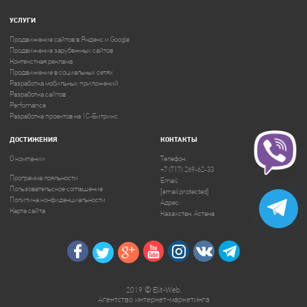
УСЛУГИ
Продвижение сайтов в Яндекс и Google
Продвижение зарубежных сайтов
Контекстная реклама
Продвижение в социальных сетях
Разработка мобильных приложений
Разработка сайтов
Perfomance
Разработка проектов на 1C-Битрикс
ДОСТИЖЕНИЯ
КОНТАКТЫ
О компании
Телефон:
+7 (717) 269-62-33
Программа лояльности
Email:
Пользовательское соглашение
[email protected]
Политика конфиденциальности
Адрес:
Карта сайта
Казахстан, Астана
2019 © Elit-Web.
Агентство интернет-маркетинга