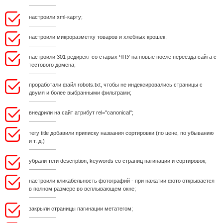
настроили xml-карту;
настроили микроразметку товаров и хлебных крошек;
настроили 301 редирект со старых ЧПУ на новые после переезда сайта с
тестового домена;
проработали файл robots.txt, чтобы не индексировались страницы с
двумя и более выбранными фильтрами;
внедрили на сайт атрибут rel="canonical";
тегу title добавили приписку названия сортировки (по цене, по убыванию
и т. д.)
убрали теги description, keywords со страниц пагинации и сортировок;
настроили кликабельность фотографий ‑ при нажатии фото открывается
в полном размере во всплывающем окне;
закрыли страницы пагинации метатегом;