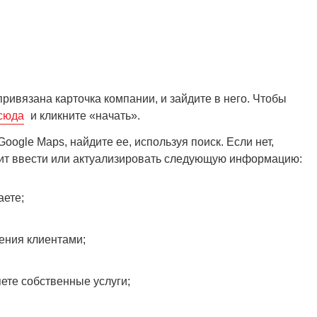
привязана карточка компании, и зайдите в него. Чтобы
сюда
и кликните «начать».
oogle Maps, найдите ее, используя поиск. Если нет,
оит ввести или актуализировать следующую информацию:
аете;
ения клиентами;
ете собственные услуги;