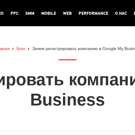
EO
PPC
SMM
MOBILE
WEB
PERFORMANCE
О НАС
авная
Блог
Зачем регистрировать компанию в Google My Busi
ировать компан
Business