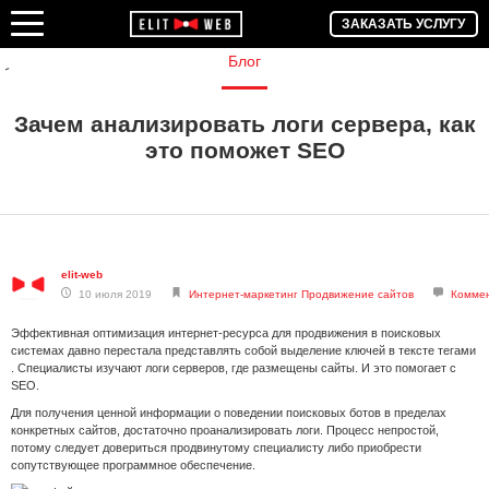
ЗАКАЗАТЬ УСЛУГУ
Блог
Зачем анализировать логи сервера, как
это поможет SEO
elit-web
10 июля 2019
Интернет-маркетинг
Продвижение сайтов
Коммен
Эффективная оптимизация интернет-ресурса для продвижения в поисковых
системах давно перестала представлять собой выделение ключей в тексте тегами
. Специалисты изучают логи серверов, где размещены сайты. И это помогает с
SEO.
Для получения ценной информации о поведении поисковых ботов в пределах
конкретных сайтов, достаточно проанализировать логи. Процесс непростой,
потому следует довериться продвинутому специалисту либо приобрести
сопутствующее программное обеспечение.