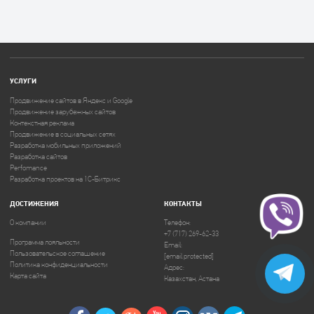
УСЛУГИ
Продвижение сайтов в Яндекс и Google
Продвижение зарубежных сайтов
Контекстная реклама
Продвижение в социальных сетях
Разработка мобильных приложений
Разработка сайтов
Perfomance
Разработка проектов на 1C-Битрикс
ДОСТИЖЕНИЯ
КОНТАКТЫ
О компании
Телефон:
+7 (717) 269-62-33
Программа лояльности
Email:
Пользовательское соглашение
[email protected]
Политика конфиденциальности
Адрес:
Карта сайта
Казахстан, Астана