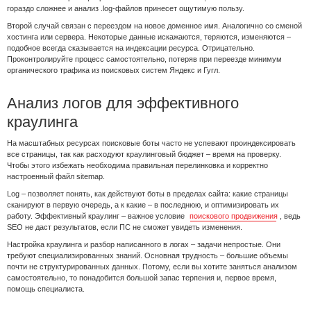
гораздо сложнее и анализ .log-файлов принесет ощутимую пользу.
Второй случай связан с переездом на новое доменное имя. Аналогично со сменой
хостинга или сервера. Некоторые данные искажаются, теряются, изменяются –
подобное всегда сказывается на индексации ресурса. Отрицательно.
Проконтролируйте процесс самостоятельно, потеряв при переезде минимум
органического трафика из поисковых систем Яндекс и Гугл.
Анализ логов для эффективного
краулинга
На масштабных ресурсах поисковые боты часто не успевают проиндексировать
все страницы, так как расходуют краулинговый бюджет – время на проверку.
Чтобы этого избежать необходима правильная перелинковка и корректно
настроенный файл sitemap.
Log – позволяет понять, как действуют боты в пределах сайта: какие страницы
сканируют в первую очередь, а к какие – в последнюю, и оптимизировать их
работу. Эффективный краулинг – важное условие
поискового продвижения
, ведь
SEO не даст результатов, если ПС не сможет увидеть изменения.
Настройка краулинга и разбор написанного в логах – задачи непростые. Они
требуют специализированных знаний. Основная трудность – большие объемы
почти не структурированных данных. Потому, если вы хотите заняться анализом
самостоятельно, то понадобится большой запас терпения и, первое время,
помощь специалиста.