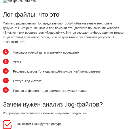
Лог-файлы: что это
Файлы с расширением .log представляют собой обыкновенные текстовые
документы. Открыть их можно при помощи стандартного приложения Windows
«Блокнот» или посредством «Notepad++». Внутри ожидает информация не только
по действиям поисковых ботов, но и по действиям посетителей ресурса. В
частности, это:
Фиксация точной даты и времени посещения.
УРЛы.
Реферер юзеров (откуда пришёл конкретный пользователь).
Статус, код и ответ.
Прочая инфа вплоть до времени загрузки страниц.
Зачем нужен анализ .log-файлов?
Из проведённого анализа сможете выделить следующее:
как ботом сканируется ресурс;