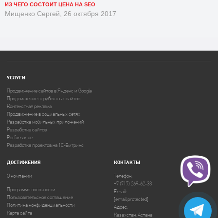
ИЗ ЧЕГО СОСТОИТ ЦЕНА НА SEO
Мищенко Сергей, 26 октября 2017
УСЛУГИ
Продвижение сайтов в Яндекс и Google
Продвижение зарубежных сайтов
Контекстная реклама
Продвижение в социальных сетях
Разработка мобильных приложений
Разработка сайтов
Perfomance
Разработка проектов на 1C-Битрикс
ДОСТИЖЕНИЯ
КОНТАКТЫ
О компании
Телефон:
+7 (717) 269-62-33
Программа лояльности
Email:
Пользовательское соглашение
[email protected]
Политика конфиденциальности
Адрес:
Карта сайта
Казахстан, Астана