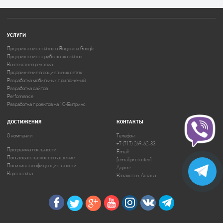
УСЛУГИ
Продвижение сайтов в Яндекс и Google
Продвижение зарубежных сайтов
Контекстная реклама
Продвижение в социальных сетях
Разработка мобильных приложений
Разработка сайтов
Perfomance
Разработка проектов на 1C-Битрикс
ДОСТИЖЕНИЯ
КОНТАКТЫ
О компании
Телефон:
+7 (717) 269-62-33
Программа лояльности
Email:
Пользовательское соглашение
[email protected]
Политика конфиденциальности
Адрес:
Карта сайта
Казахстан, Астана