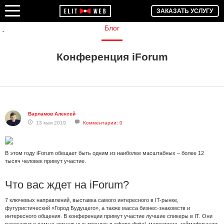
ЗАКАЗАТЬ УСЛУГУ
Блог
Конференция iForum
Варламов Алексей
13 мая 2019
Комментарии: 0
В этом году iForum обещает быть одним из наиболее масштабных – более 12
тысяч человек примут участие.
Что вас ждет на iForum?
7 ключевых направлений, выставка самого интересного в IT-рынке,
футуристический «Город Будущего», а также масса бизнес-знакомств и
интересного общения. В конференции примут участие лучшие спикеры в IT. Они
расскажут о самых актуальных трендах в сфере digital, маркетинга, геймификации