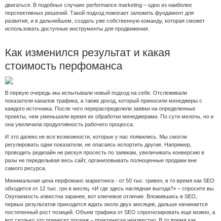
двигаться. В подобных случаях performance marketing – одно из наиболее
перспективных решений. Такой подход помогает заложить фундамент для
развития, и в дальнейшем, создать уже собственную команду, которая сможет
использовать доступные инструменты для продвижения.
Как изменился результат и какая
стоимость перфоманса
В первую очередь мы испытывали новый подход на себе. Отслеживали
показатели каналов трафика, а также доход, который приносили менеджеры с
каждого источника. После чего перераспределили заявки на определенные
проекты, чем уменьшили время их обработки менеджерами. По сути мелочь, но и
она увеличила продуктивность рабочего процесса.
И это далеко не все возможности, которые у нас появились. Мы смогли
регулировать одни показатели, не опасаясь испортить другие. Например,
проводить редизайн не рискуя просесть по заявкам, увеличивать конверсию в
разы не переделывая весь сайт, организовывать полноценные продажи вне
самого ресурса.
Минимальная цена перфоманс маркетинга - от 50 тыс. гривен, в то время как SEO
обходится от 12 тыс. грн в месяц. «И где здесь наглядная выгода?» – спросите вы.
Окупаемость известна заранее, вот ключевое отличие. Вложившись в SEO,
первых результатов приходится ждать около двух месяцев, дальше начинается
постепенный рост позиций. Объем трафика от SEO спрогнозировать еще можно, а
вот сколько это принесет продаж – практически неизвестно. В то время как