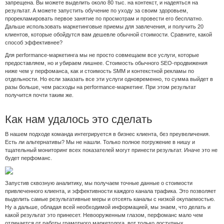
запрещена. Вы можете выделить около 80 тыс. на контекст, и надеяться на
результат. А можете запустить обучение по уходу за своим здоровьем,
прорекламировать первое занятие по просмотрам и провести его бесплатно.
Дальше использовать маркетинговые приемы для завлечения, и получить 20
клиентов, которые обойдутся вам дешевле обычной стоимости. Сравните, какой
способ эффективнее?
Для performance-маркетинга мы не просто совмещаем все услуги, которые
предоставляем, но и убираем лишнее. Стоимость обычного SEO-продвижения
ниже чем у перфоманса, как и стоимость SMM и контекстной рекламы по
отдельности. Но если заказать все эти услуги одновременно, то сумма выйдет в
разы больше, чем расходы на performance-маркетинг. При этом результат
получится почти таким же.
Как нам удалось это сделать
В нашем подходе команда интегрируется в бизнес клиента, без преувеличения.
Есть ли альтернативы? Мы не нашли. Только полное погружение в нишу и
тщательный мониторинг всех показателей могут принести результат. Иначе это не
будет перфоманс.
Запустив сквозную аналитику, мы получаем точные данные о стоимости
привлеченного клиента, и эффективности каждого канала трафика. Это позволяет
выделить самые результативные меры и отсеять каналы с низкой окупаемостью.
Ну а дальше, обладая всей необходимой информацией, мы знаем, что делать и
какой результат это принесет. Невооруженным глазом, перфоманс мало чем
отличается от работы грамотного маркетолога, вот только доступных