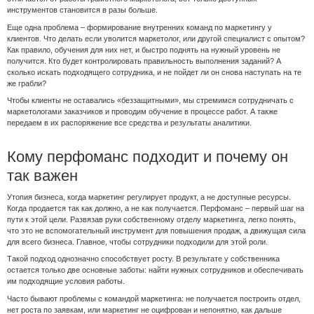
инструментов становится в разы больше.
Еще одна проблема – формирование внутренних команд по маркетингу у
клиентов. Что делать если уволится маркетолог, или другой специалист с опытом?
Как правило, обучения для них нет, и быстро поднять на нужный уровень не
получится. Кто будет контролировать правильность выполнения заданий? А
сколько искать подходящего сотрудника, и не пойдет ли он снова наступать на те
же грабли?
Чтобы клиенты не оставались «беззащитными», мы стремимся сотрудничать с
маркетологами заказчиков и проводим обучение в процессе работ. А также
передаем в их распоряжение все средства и результаты аналитики.
Кому перфоманс подходит и почему он
так важен
Утопия бизнеса, когда маркетинг регулирует продукт, а не доступные ресурсы.
Когда продается так как должно, а не как получается. Перфоманс – первый шаг на
пути к этой цели. Развязав руки собственному отделу маркетинга, легко понять,
что это не вспомогательный инструмент для повышения продаж, а движущая сила
для всего бизнеса. Главное, чтобы сотрудники подходили для этой роли.
Такой подход однозначно способствует росту. В результате у собственника
остается только две основные заботы: найти нужных сотрудников и обеспечивать
им подходящие условия работы.
Часто бывают проблемы с командой маркетинга: не получается построить отдел,
нет роста по заявкам, или маркетинг не оцифрован и непонятно, как дальше