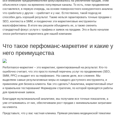
Все внимание предпринимателей фокусировалось на увеличении продаж, этим
объяснялся спрос на временно популярные каналы. То есть, план продвижения
составлялся, в первую очередь, на основе поверхностного конкурентного анализа:
что сработало у других – сработает и у нас. Естественно, такой подход не
способен дать хороший результат. Также нельзя гарантировать точные продажи с
SEO, контекста и SMM, и поодиночке эти маркетинговые инструменты
малоэффективны. В итоге мы решили объединить их, а также сменить
стандартный фокус услуги с трафика и заявок на продажи. Это и было началом
эпохи performance-маркетинга для нашей компании.
Что такое перфоманс-маркетинг и какие у
него преимущества
Performance-маркетинг – это маркетинг, ориентированный на результат. Кто-то
ошибочно считает, что это просто полный перечень услуг по продвижению (SEO,
SMM, PPC) и выдает его за перфоманс. На самом деле, все сложнее. Мы
выделяем самые результативные меры из каждого доступного инструмента, и
применяем для бизнеса клиента. Как это сделать? Аналитика, маркетинговый опыт
и правильное тестирование! Формируем стратегию, по которой проводятся работы
для привлечения заявок.
Благодаря мультиканальной аналитике, мы получаем все точные показатели, а
уже отталкиваясь от них, обеспечиваем рост продаж с минимальными затратами
на клиента.
Представьте, что у вас частная клиника. Прямая реклама медицинской тематики