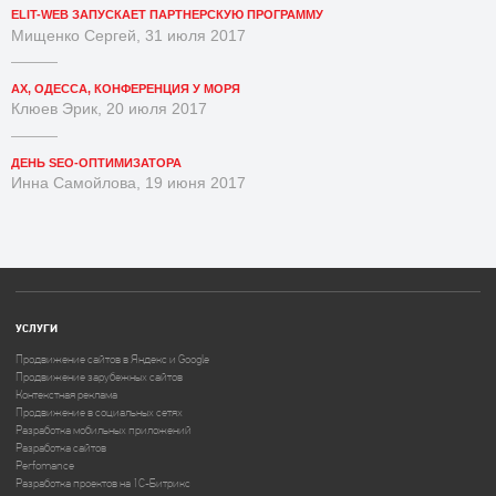
ELIT-WEB ЗАПУСКАЕТ ПАРТНЕРСКУЮ ПРОГРАММУ
Мищенко Сергей, 31 июля 2017
АХ, ОДЕССА, КОНФЕРЕНЦИЯ У МОРЯ
Клюев Эрик, 20 июля 2017
ДЕНЬ SEO-ОПТИМИЗАТОРА
Инна Самойлова, 19 июня 2017
УСЛУГИ
Продвижение сайтов в Яндекс и Google
Продвижение зарубежных сайтов
Контекстная реклама
Продвижение в социальных сетях
Разработка мобильных приложений
Разработка сайтов
Perfomance
Разработка проектов на 1C-Битрикс