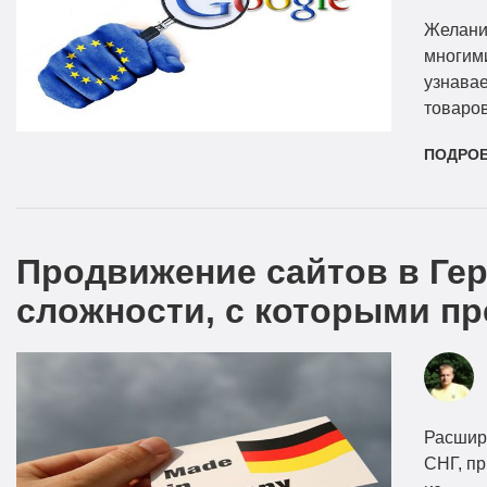
Желани
многим
узнавае
товаро
ПОДРО
Продвижение сайтов в Гер
сложности, с которыми пр
Расширя
СНГ, п