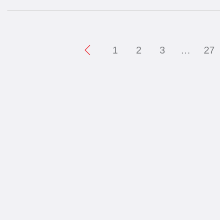
1
2
3
…
27