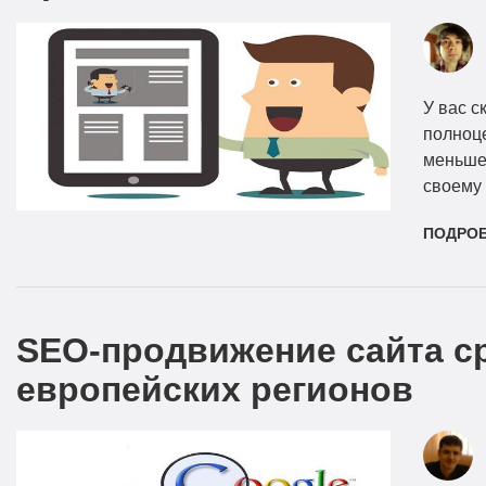
У вас с
полноце
меньше 
своему
ПОДРО
SEO-продвижение сайта ср
европейских регионов